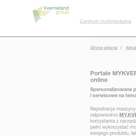
Panel zarządzania plikami cookies
Centrum multimedialne
Strona główna
Aktu
Portale MYKVER
online
Spersonalizowane pl
i serwisowe na tema
Rejestracja maszyny 
odpowiednio
MY.KV
korzystania z narzęd
pełni wykorzystać m
swojego produktu, ła