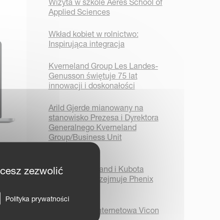
Wizyta w szkole Aeres School of
Applied Sciences
Wkład kobiet w rolnictwo:
Inspirująca integracja
Kverneland Group Les Landes-
Genusson świętuje 75 lat
innowacji i doskonałości
Arild Gjerde mianowany na
stanowisko Prezesa i Dyrektora
Generalnego Kverneland
Group/Business Unit
Implements
eń 2021
Grupa Kverneland i Kubota
hcesz zezwolić
Corporation przejmuje Phenix
Agrosystem
Polityka prywatności
Nowa strona internetowa Vicon