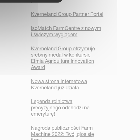
już działa
Kverneland Group Partner Portal
IsoMatch FarmCentre z nowym
i świeżym wyglądem
Kverneland Group otrzymuje
srebrny medal w konkursie
Elmia Agriculture Innovation
Award
Nowa strona internetowa
Kverneland już działa
Legenda rolnictwa
precyzyjnego odchodzi na
emeryturę!
Nagroda publiczności Farm
Machine 2022: Twój głos się