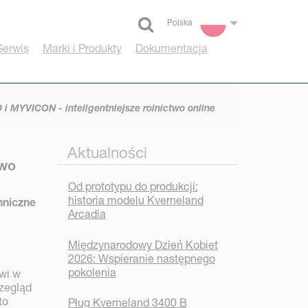
Polska
Select language
Serwis
Marki i Produkty
Dokumentacja
MYVICON - inteligentniejsze rolnictwo online
Aktualności
two
Od prototypu do produkcji:
historia modelu Kverneland
hniczne
Arcadia
Międzynarodowy Dzień Kobiet
2026: Wspieranie następnego
pokolenia
owi w
rzegląd
to
Pług Kverneland 3400 B