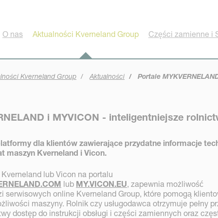
O nas
Aktualności Kverneland Group
Części zamienne i 
alności Kverneland Group
Aktualności
Portale MYKVERNELAND i 
NELAND i MYVICON - inteligentniejsze rolnic
atformy dla klientów zawierające przydatne informacje tec
t maszyn Kverneland i Vicon.
Kverneland lub Vicon na portalu
ERNELAND.COM
lub
MY.VICON.EU
, zapewnia możliwość
zi serwisowych online Kverneland Group, które pomogą klient
ożliwości maszyny. Rolnik czy usługodawca otrzymuje pełny p
twy dostęp do instrukcji obsługi i części zamiennych oraz częs