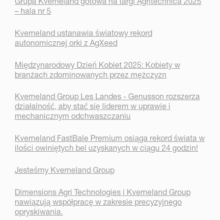
Grupa Kverneland gotowa na targi Agritechnica 2025
– hala nr 5
Kverneland ustanawia światowy rekord
autonomicznej orki z AgXeed
Międzynarodowy Dzień Kobiet 2025: Kobiety w
branżach zdominowanych przez mężczyzn
Kverneland Group Les Landes - Genusson rozszerza
działalność, aby stać się liderem w uprawie i
mechanicznym odchwaszczaniu
Kverneland FastBale Premium osiąga rekord świata w
ilości owiniętych bel uzyskanych w ciągu 24 godzin!
Jesteśmy Kverneland Group
Dimensions Agri Technologies i Kverneland Group
nawiązują współpracę w zakresie precyzyjnego
opryskiwania.