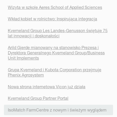
Wizyta w szkole Aeres School of Applied Sciences
Wkład kobiet w rolnictwo: Inspirująca integracja
Kverneland Group Les Landes-Genusson świętuje 75
lat innowacji i doskonałości
Arild Gjerde mianowany na stanowisko Prezesa i
Dyrektora Generalnego Kverneland Group/Business
Unit Implements
Grupa Kverneland i Kubota Corporation przejmuje
Phenix Agrosystem
Nowa strona internetowa Vicon już działa
Kverneland Group Partner Portal
IsoMatch FarmCentre z nowym i świeżym wyglądem