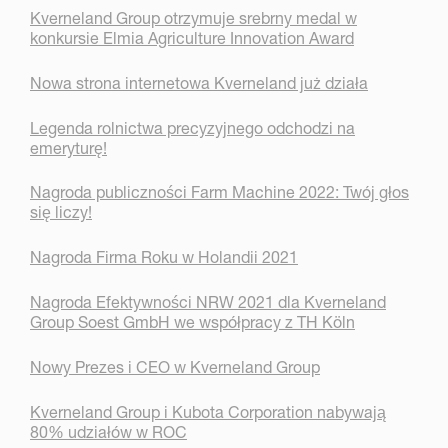
Kverneland Group otrzymuje srebrny medal w
konkursie Elmia Agriculture Innovation Award
Nowa strona internetowa Kverneland już działa
Legenda rolnictwa precyzyjnego odchodzi na
emeryturę!
Nagroda publiczności Farm Machine 2022: Twój głos
się liczy!
Nagroda Firma Roku w Holandii 2021
Nagroda Efektywności NRW 2021 dla Kverneland
Group Soest GmbH we współpracy z TH Köln
Nowy Prezes i CEO w Kverneland Group
Kverneland Group i Kubota Corporation nabywają
80% udziałów w ROC