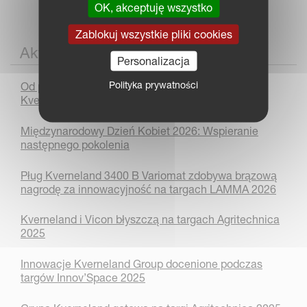
OK, akceptuję wszystko
Zablokuj wszystkie pliki cookies
Aktualności
Personalizacja
Polityka prywatności
Od prototypu do produkcji: historia modelu
Kverneland Arcadia
Międzynarodowy Dzień Kobiet 2026: Wspieranie
następnego pokolenia
Pług Kverneland 3400 B Variomat zdobywa brązową
nagrodę za innowacyjność na targach LAMMA 2026
Kverneland i Vicon błyszczą na targach Agritechnica
2025
Innowacje Kverneland Group docenione podczas
targów Innov’Space 2025