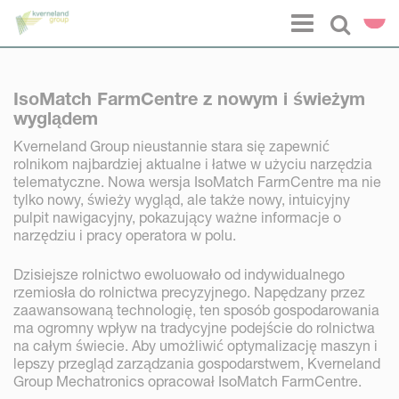
Panel zarządzania plikami cookies
Menu
Select l
IsoMatch FarmCentre z nowym i świeżym
wyglądem
Kverneland Group nieustannie stara się zapewnić
rolnikom najbardziej aktualne i łatwe w użyciu narzędzia
telematyczne. Nowa wersja IsoMatch FarmCentre ma nie
tylko nowy, świeży wygląd, ale także nowy, intuicyjny
pulpit nawigacyjny, pokazujący ważne informacje o
narzędziu i pracy operatora w polu.
Dzisiejsze rolnictwo ewoluowało od indywidualnego
rzemiosła do rolnictwa precyzyjnego. Napędzany przez
zaawansowaną technologię, ten sposób gospodarowania
ma ogromny wpływ na tradycyjne podejście do rolnictwa
na całym świecie. Aby umożliwić optymalizację maszyn i
lepszy przegląd zarządzania gospodarstwem, Kverneland
Group Mechatronics opracował IsoMatch FarmCentre.