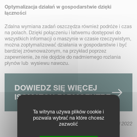
Optymalizacja działań w gospodarstwie dzięki
łączności
Zdalna wymiana zadań oszczędza również podróże i czas
na polach. Dzięki połączeniu i łatwemu dostępowi do
wszystkich informacji o maszynie w czasie rzeczywistym,
można zoptymalizować działania w gospodarstwie i być
bardziej zrównoważonym, na przykład poprzez
zapewnienie, że nie dojdzie do nadmiernego rozlania
płynów lub wysiewu nawozu.
DOWIEDZ SIĘ WIĘCEJ
ISOMATCH FARMCENTRE
Ta witryna używa plików cookie i
pozwala wybrać na które chcesz
zezwolić
10 listopad 2022