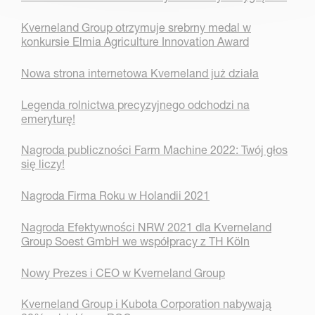
Kverneland Group otrzymuje srebrny medal w
konkursie Elmia Agriculture Innovation Award
Nowa strona internetowa Kverneland już działa
Legenda rolnictwa precyzyjnego odchodzi na
emeryturę!
Nagroda publiczności Farm Machine 2022: Twój głos
się liczy!
Nagroda Firma Roku w Holandii 2021
Nagroda Efektywności NRW 2021 dla Kverneland
Group Soest GmbH we współpracy z TH Köln
Nowy Prezes i CEO w Kverneland Group
Kverneland Group i Kubota Corporation nabywają