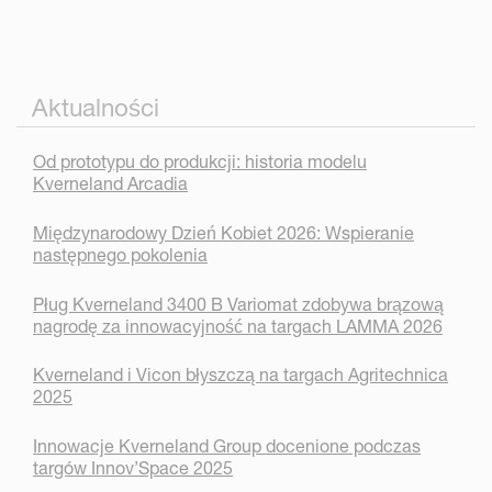
Aktualności
Od prototypu do produkcji: historia modelu
Kverneland Arcadia
Międzynarodowy Dzień Kobiet 2026: Wspieranie
następnego pokolenia
Pług Kverneland 3400 B Variomat zdobywa brązową
nagrodę za innowacyjność na targach LAMMA 2026
Kverneland i Vicon błyszczą na targach Agritechnica
2025
Innowacje Kverneland Group docenione podczas
targów Innov’Space 2025