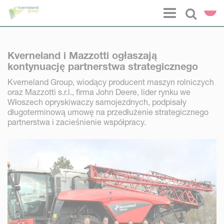
Panel zarządzania plikami cookies
Menu
Select l
Kverneland i Mazzotti ogłaszają
kontynuację partnerstwa strategicznego
Kverneland Group, wiodący producent maszyn rolniczych
oraz Mazzotti s.r.l., firma John Deere, lider rynku we
Włoszech opryskiwaczy samojezdnych, podpisały
długoterminową umowę na przedłużenie strategicznego
partnerstwa i zacieśnienie współpracy.