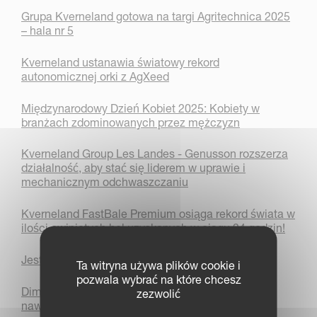
Grupa Kverneland gotowa na targi Agritechnica 2025
– hala nr 5
Kverneland ustanawia światowy rekord
autonomicznej orki z AgXeed
Międzynarodowy Dzień Kobiet 2025: Kobiety w
branżach zdominowanych przez mężczyzn
Kverneland Group Les Landes - Genusson rozszerza
działalność, aby stać się liderem w uprawie i
mechanicznym odchwaszczaniu
Kverneland FastBale Premium osiąga rekord świata w
ilości owiniętych bel uzyskanych w ciągu 24 godzin!
Jesteśmy Kverneland Group
Ta witryna używa plików cookie i
pozwala wybrać na które chcesz
Dimensions Agri Technologies i Kverneland Group
zezwolić
nawiązują współpracę w zakresie precyzyjnego