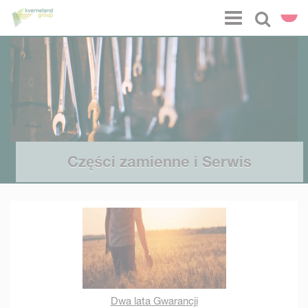
Panel zarządzania plikami cookies
Menu
Select l
Części zamienne i Serwis
Dwa lata Gwarancji