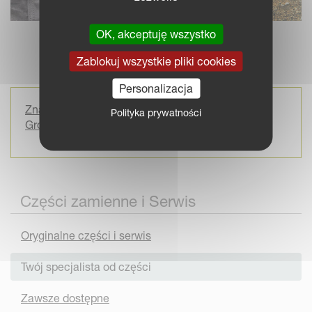
OK, akceptuję wszystko
Zablokuj wszystkie pliki cookies
Personalizacja
Znajdź Twojego najbliższego dealera Kverneland
Polityka prywatności
Group
Części zamienne i Serwis
Oryginalne części i serwis
Twój specjalista od części
Zawsze dostępne