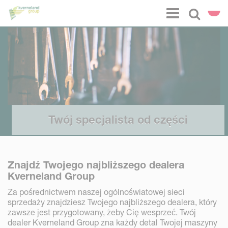
Panel zarządzania plikami cookies
Menu
Select l
Twój specjalista od części
Znajdź Twojego najbliższego dealera
Kverneland Group
Za pośrednictwem naszej ogólnoświatowej sieci
sprzedaży znajdziesz Twojego najbliższego dealera, który
zawsze jest przygotowany, żeby Cię wesprzeć. Twój
dealer Kverneland Group zna każdy detal Twojej maszyny