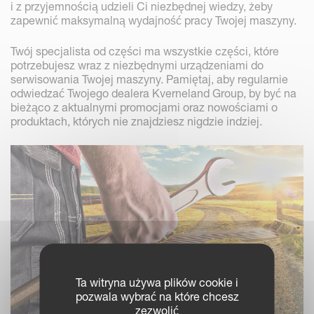
i z przyjemnością udzieli Ci niezbędnej wiedzy, żeby
zapewnić maksymalną wydajność pracy Twojej maszyny.
Twój specjalista od części ma wszystkie części, które
potrzebujesz wraz z niezbędnymi urządzeniami do
serwisowania Twojej maszyny. Pamiętaj, aby regularnie
odwiedzać Twojego dealera Kverneland Group, by być na
bieżąco z aktualnymi promocjami oraz nowościami o
produktach, których nie znajdziesz nigdzie indziej.
Ta witryna używa plików cookie i
pozwala wybrać na które chcesz
zezwolić