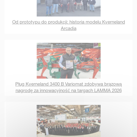
Od prototypu do produkcji: historia modelu Kverneland
Arcadia
Pług Kverneland 3400 B Variomat zdobywa brązową
nagrodę za innowacyjność na targach LAMMA 2026