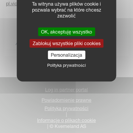
pl.vicon.eu
Ta witryna używa plików cookie i
pozwala wybrać na które chcesz
zezwolić
OK, akceptuję wszystko
Zablokuj wszystkie pliki cookies
Personalizacja
Polityka prywatności
Log in partner portal
Powiadomienie prawne
Polityka prywatności
|
Informacje o plikach cookie
| © Kverneland AS