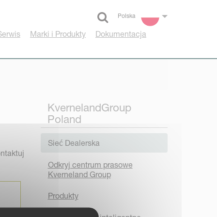
Polska
Select language
Serwis
Marki i Produkty
Dokumentacja
KvernelandGroup
Poland
Sieć Dealerska
ntaktuj
Odkryj centrum prasowe
Kverneland Group
Produkty