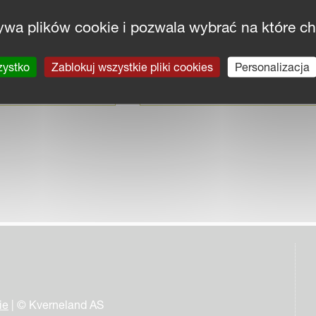
ywa plików cookie i pozwala wybrać na które c
zystko
Zablokuj wszystkie pliki cookies
Personalizacja
rneland
Vicon
ie
| © Kverneland AS