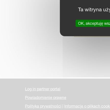
Ta witryna uż
OK, akceptuję ws
Kve
Log in partner portal
Powiadomienie prawne
Polityka prywatności
|
Informacje o plikach cook