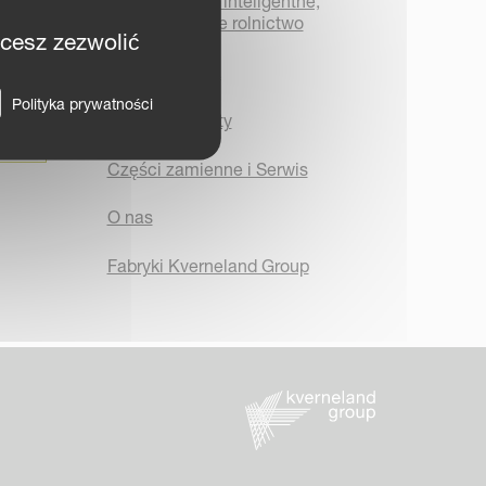
iM FARMING - inteligentne,
wydajne i łatwe rolnictwo
hcesz zezwolić
Dokumentacja
Polityka prywatności
Marki i Produkty
Części zamienne i Serwis
O nas
Fabryki Kverneland Group