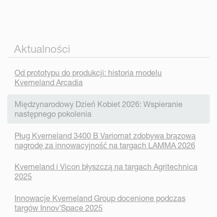
Aktualności
Od prototypu do produkcji: historia modelu
Kverneland Arcadia
Międzynarodowy Dzień Kobiet 2026: Wspieranie
następnego pokolenia
Pług Kverneland 3400 B Variomat zdobywa brązową
nagrodę za innowacyjność na targach LAMMA 2026
Kverneland i Vicon błyszczą na targach Agritechnica
2025
Innowacje Kverneland Group docenione podczas
targów Innov’Space 2025