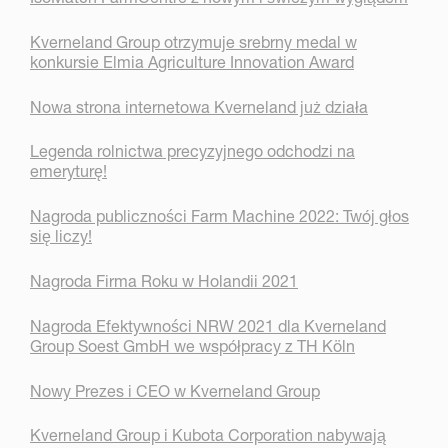
Kverneland Group otrzymuje srebrny medal w
konkursie Elmia Agriculture Innovation Award
Nowa strona internetowa Kverneland już działa
Legenda rolnictwa precyzyjnego odchodzi na
emeryturę!
Nagroda publiczności Farm Machine 2022: Twój głos
się liczy!
Nagroda Firma Roku w Holandii 2021
Nagroda Efektywności NRW 2021 dla Kverneland
Group Soest GmbH we współpracy z TH Köln
Nowy Prezes i CEO w Kverneland Group
Kverneland Group i Kubota Corporation nabywają