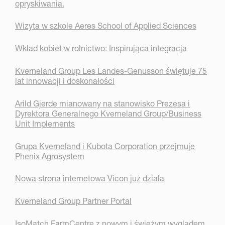
opryskiwania.
Wizyta w szkole Aeres School of Applied Sciences
Wkład kobiet w rolnictwo: Inspirująca integracja
Kverneland Group Les Landes-Genusson świętuje 75
lat innowacji i doskonałości
Arild Gjerde mianowany na stanowisko Prezesa i
Dyrektora Generalnego Kverneland Group/Business
Unit Implements
Grupa Kverneland i Kubota Corporation przejmuje
Phenix Agrosystem
Nowa strona internetowa Vicon już działa
Kverneland Group Partner Portal
IsoMatch FarmCentre z nowym i świeżym wyglądem