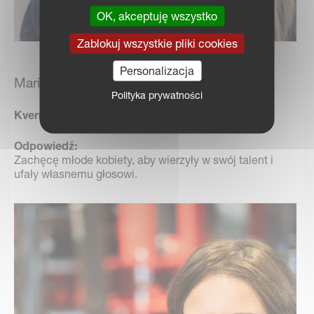
OK, akceptuję wszystko
Zablokuj wszystkie pliki cookies
Personalizacja
Maria Vasbotten
Polityka prywatności
Kverneland Group
Odpowiedź:
Zachęcę młode kobiety, aby wierzyły w swój talent i
ufały własnemu głosowi.