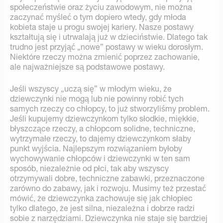
społeczeństwie oraz życiu zawodowym, nie można
zaczynać myśleć o tym dopiero wtedy, gdy młoda
kobieta staje u progu swojej kariery. Nasze postawy
kształtują się i utrwalają już w dzieciństwie. Dlatego tak
trudno jest przyjąć „nowe” postawy w wieku dorosłym.
Niektóre rzeczy można zmienić poprzez zachowanie,
ale najważniejsze są podstawowe postawy.
Jeśli wszyscy „uczą się” w młodym wieku, że
dziewczynki nie mogą lub nie powinny robić tych
samych rzeczy co chłopcy, to już stworzyliśmy problem.
Jeśli kupujemy dziewczynkom tylko słodkie, miękkie,
błyszczące rzeczy, a chłopcom solidne, techniczne,
wytrzymałe rzeczy, to dajemy dziewczynkom słaby
punkt wyjścia. Najlepszym rozwiązaniem byłoby
wychowywanie chłopców i dziewczynki w ten sam
sposób, niezależnie od płci, tak aby wszyscy
otrzymywali dobre, techniczne zabawki, przeznaczone
zarówno do zabawy, jak i rozwoju. Musimy też przestać
mówić, że dziewczynka zachowuje się jak chłopiec
tylko dlatego, że jest silna, niezależna i dobrze radzi
sobie z narzędziami. Dziewczynka nie staje się bardziej