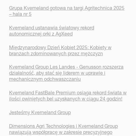
Grupa Kverneland gotowa na targi Agritechnica 2025
– hala nr 5
Kverneland ustanawia światowy rekord
autonomicznej orki z AgXeed
Międzynarodowy Dzień Kobiet 2025: Kobiety w
branżach zdominowanych przez mężczyzn
Kverneland Group Les Landes - Genusson rozszerza
działalność, aby stać się liderem w uprawie i
mechanicznym odchwaszczaniu
Kverneland FastBale Premium osiąga rekord świata w
ilości owiniętych bel uzyskanych w ciągu 24 godzin!
Jesteśmy Kverneland Group
Dimensions Agri Technologies i Kverneland Group
nawiązują współpracę w zakresie precyzyjnego